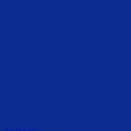
Sıddıklar İş Merkezi Sahrayıcedit Mahallesi Halk Sokak
No:52 No:4 Kadıköy / İstanbul
+90 216 372 63 48
Muhasebe Hizmetleri
Şirket Kuruluş