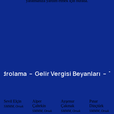
yaratmanıza yardım etmek için burada.
Uzmanlıklarımız
ama – Gelir Vergisi Beyanları – Tübit
Sevil Elçin
Alper
Ayşenur
Pınar
Çaltekin
Çakmak
Dinçtürk
SMMM, Ortak
SMMM, Ortak
SMMM, Ortak
SMMM, Ortak