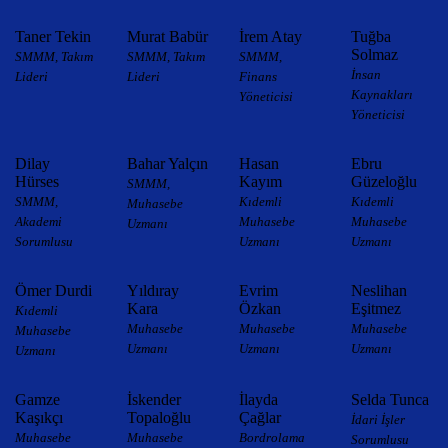
Taner Tekin
Murat Babür
İrem Atay
Tuğba
Solmaz
SMMM, Takım
SMMM, Takım
SMMM,
İnsan
Lideri
Lideri
Finans
Kaynakları
Yöneticisi
Yöneticisi
Dilay
Bahar Yalçın
Hasan
Ebru
Hürses
Kayım
Güzeloğlu
SMMM,
SMMM,
Kıdemli
Kıdemli
Muhasebe
Akademi
Muhasebe
Muhasebe
Uzmanı
Sorumlusu
Uzmanı
Uzmanı
Ömer Durdi
Yıldıray
Evrim
Neslihan
Kara
Özkan
Eşitmez
Kıdemli
Muhasebe
Muhasebe
Muhasebe
Muhasebe
Uzmanı
Uzmanı
Uzmanı
Uzmanı
Gamze
İskender
İlayda
Selda Tunca
Kaşıkçı
Topaloğlu
Çağlar
İdari İşler
Muhasebe
Muhasebe
Bordrolama
Sorumlusu