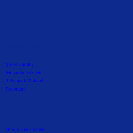
Sıddıklar İş Merkezi Sahrayıcedit Mahallesi Halk Sokak No:52
No:4 Kadıköy / İstanbul
+90 216 372 63 48
Muhasebe Hizmetleri
Şirket Kuruluş
Muhasebe Hizmeti
Teknopark Muhasebe
Raporlama
Bordrolama
Bordrolama Hizmeti