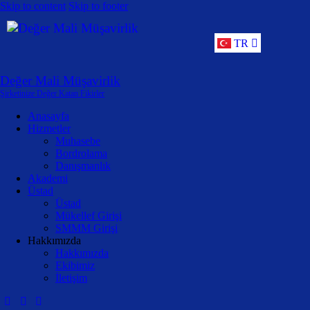
Skip to content
Skip to footer
TR
ENG
Değer Mali Müşavirlik
Şirketinize Değer Katan Fikirler
Anasayfa
Hizmetler
Muhasebe
Bordrolama
Danışmanlık
Akademi
Üstad
Üstad
Mükellef Girişi
SMMM Girişi
Hakkımızda
Hakkımızda
Ekibimiz
İletişim