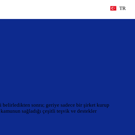
TR
 belirledikten sonra; geriye sadece bir şirket kurup
, kamunun sağladığı çeşitli teşvik ve destekler