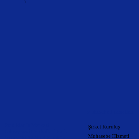
Muhasebe Hizmetleri
Sıddıklar İş Merkezi
Şirket Kuruluş
Sahrayıcedit Mahallesi Halk
Muhasebe Hizmeti
Sokak No:52 No:4 Kadıköy /