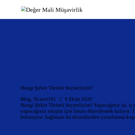
Hangi Şirket Türünü Seçmeliyim?
Blog
,
Ticaret101
9 Ekim 2020
Hangi Şirket Türünü Seçmeliyim? Yapacağınız işi, iş p
yapacağınız satışlar için fatura düzenlemek kalıyor. T
bulunuyor. Sağlanan bu desteklerden yararlanma koşul