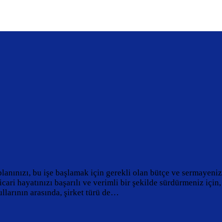
lanınızı, bu işe başlamak için gerekli olan bütçe ve sermayenizi
icari hayatınızı başarılı ve verimli bir şekilde sürdürmeniz için
larının arasında, şirket türü de…