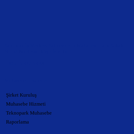
Sıddıklar İş Merkezi Sahrayıcedit Mahallesi Halk Sokak
No:52 No:4 Kadıköy / İstanbul
+90 216 372 63 48
Muhasebe Hizmetleri
Şirket Kuruluş
Muhasebe Hizmeti
Teknopark Muhasebe
Raporlama