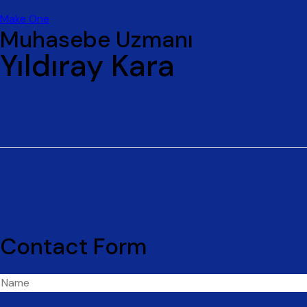
Make One
Muhasebe Uzmanı
Yıldıray Kara
Contact Form