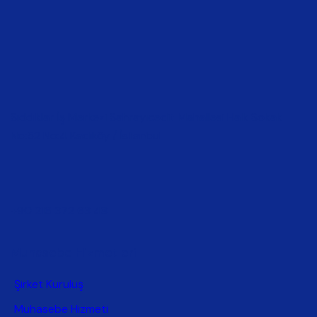
Sıddıklar İş Merkezi Sahrayıcedit Mahallesi Halk Sokak
No:52 No:4 Kadıköy / İstanbul
+90 216 372 63 48
Muhasebe Hizmetleri
Şirket Kuruluş
Muhasebe Hizmeti