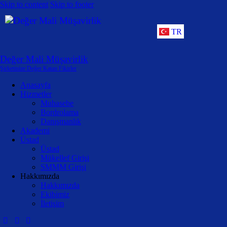
Skip to content
Skip to footer
TR
Değer Mali Müşavirlik
Şirketinize Değer Katan Fikirler
Anasayfa
Hizmetler
Muhasebe
Bordrolama
Danışmanlık
Akademi
Üstad
Üstad
Mükellef Girişi
SMMM Girişi
Hakkımızda
Hakkımızda
Ekibimiz
İletişim