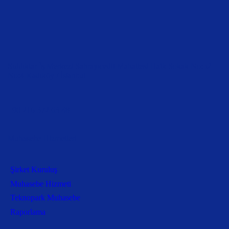
Sıddıklar İş Merkezi Sahrayıcedit Mahallesi Halk Sokak No:52
No:4 Kadıköy / İstanbul
+90 216 372 63 48
Muhasebe Hizmetleri
Şirket Kuruluş
Muhasebe Hizmeti
Teknopark Muhasebe
Raporlama